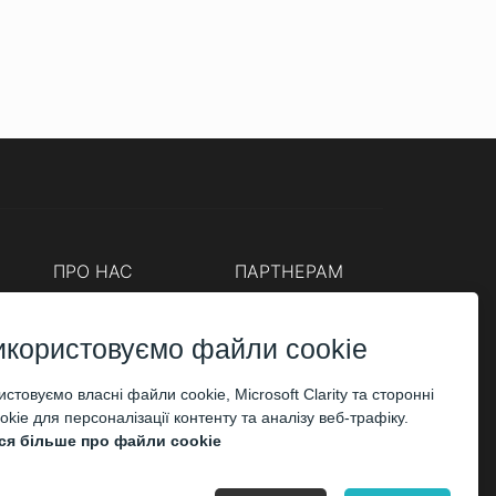
ПРО НАС
ПАРТНЕРАМ
Каси
Організаторам
Корпоративним клієнтам
икористовуємо файли cookie
ОПЛАТА
стовуємо власні файли cookie, Microsoft Clarity та сторонні
kie для персоналізації контенту та аналізу веб-трафіку.
ся більше про файли cookie