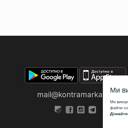
Ми в
mail@kontramarka.ua
Ми викори
файли coo
Дізнайте