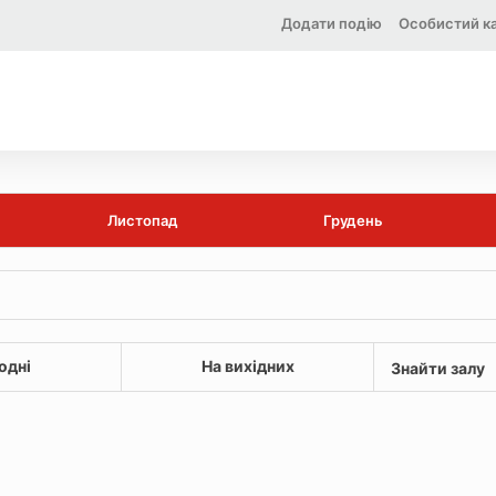
Додати подію
Особистий ка
Листопад
Грудень
одні
На вихідних