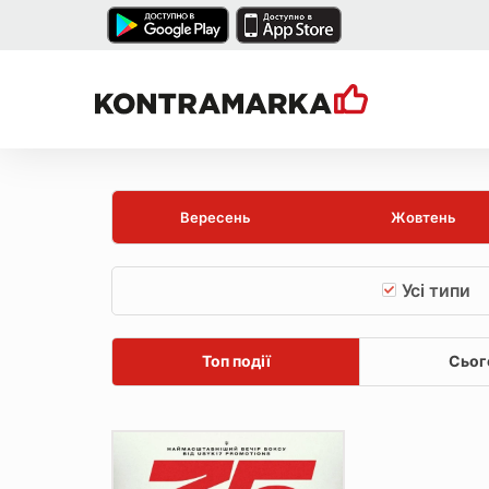
Вересень
Жовтень
Усі типи
Топ події
Сьог