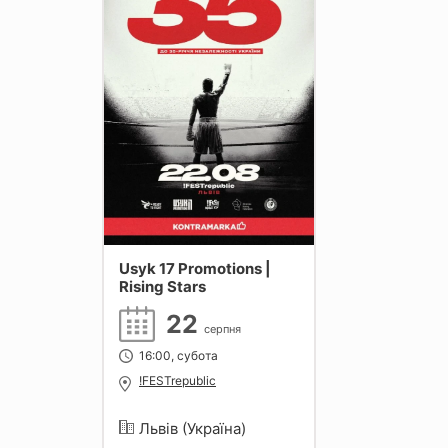
Usyk 17 Promotions |
Rising Stars
22
серпня
16:00, субота
!FESTrepublic
Львів (Україна)